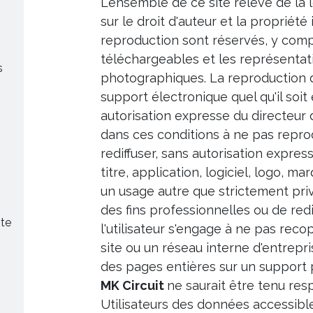
L'ensemble de ce site relève de la l
sur le droit d'auteur et la propriété 
reproduction sont réservés, y com
téléchargeables et les représentat
s
photographiques. La reproduction de
support électronique quel qu'il soit
autorisation expresse du directeur d
dans ces conditions à ne pas reprodu
rediffuser, sans autorisation expres
titre, application, logiciel, logo, ma
un usage autre que strictement priv
des fins professionnelles ou de re
ite
l'utilisateur s'engage à ne pas recop
site ou un réseau interne d'entrep
des pages entières sur un support 
MK Circuit
ne saurait être tenu resp
Utilisateurs des données accessibles