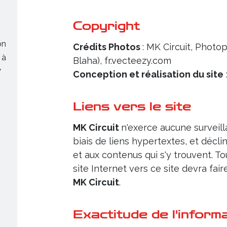
Copyright
on
Crédits Photos
: MK Circuit, Photo
 à
Blaha),
fr.vecteezy.com
7
Conception et réalisation du site
.
Liens vers le site
MK Circuit
n'exerce aucune surveilla
biais de liens hypertextes, et décli
et aux contenus qui s'y trouvent. T
site Internet vers ce site devra fai
MK Circuit
.
Exactitude de l'inform